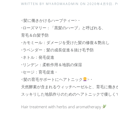
WRITTEN BY
MYAROMAADMIN
ON
2020年4月9日
. 
<髪に働きかけるハーブティー> •
•ローズマリー：「黒髪のハーブ」と呼ばれる、
育毛＆白髪予防
•カモミール：ダメージを受けた髪の修復＆艶出し
•ラベンダー：髪の成長促進＆抜け毛予防
•ネトル：発毛促進
•リンデン：柔軟作用＆地肌の保湿
•セージ：育毛促進 •
<髪の育毛サポートにヘアトニック
> •
天然酵素が含まれるウィッチヘーゼルと、育毛に働き
スッキリした地肌作りのためのヘアトニックで優しく
Hair treatment with herbs and aromatherapy